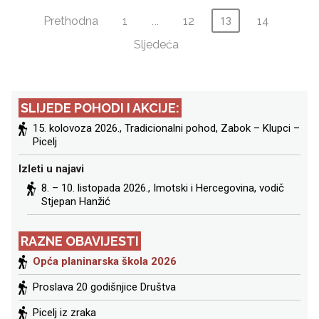
Brojevi
Prethodna
1
…
12
14
13
Sljedeća
stranica
objava
SLIJEDE POHODI I AKCIJE:
15. kolovoza 2026.,
Tradicionalni pohod, Zabok – Klupci –
Picelj
Izleti u najavi
8. – 10. listopada 2026.,
Imotski i Hercegovina
, vodič
Stjepan Hanžić
RAZNE OBAVIJESTI
Opća planinarska škola 2026
Proslava 20 godišnjice Društva
Picelj iz zraka