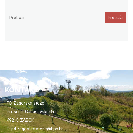
Pretraži:
KONTAKT
PD Zagorske steze
Prosenik Gubaševski 45c
49210 ZABOK
E: pd.zagorske.steze@hps.hr