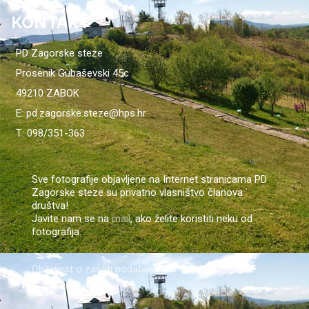
KONTAKT
PD Zagorske steze
Prosenik Gubaševski 45c
49210 ZABOK
E: pd.zagorske.steze@hps.hr
T: 098/351-363
Sve fotografije objavljene na Internet stranicama PD
Zagorske steze su privatno vlasništvo članova
društva!
Javite nam se na
mail
, ako želite koristiti neku od
fotografija.
Obavijest o zaštiti podataka