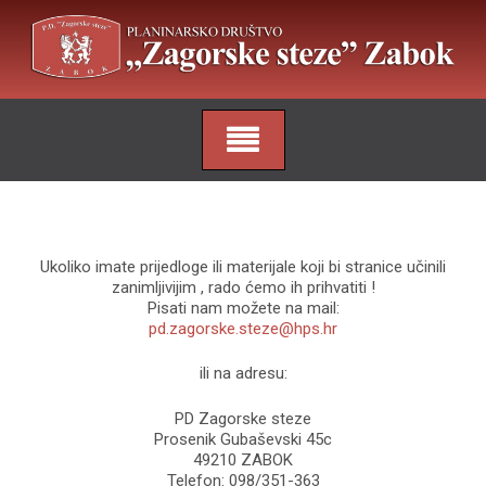
Skip
to
content
Ukoliko imate prijedloge ili materijale koji bi stranice učinili
zanimljivijim , rado ćemo ih prihvatiti !
Pisati nam možete na mail:
pd.zagorske.steze@hps.hr
ili na adresu:
PD Zagorske steze
Prosenik Gubaševski 45c
49210 ZABOK
Telefon: 098/351-363