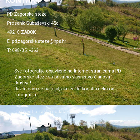
KONTAKT
PD Zagorske steze
Prosenik Gubaševski 45c
49210 ZABOK
E: pd.zagorske.steze@hps.hr
T: 098/351-363
Sve fotografije objavljene na Internet stranicama PD
Zagorske steze su privatno vlasništvo članova
društva!
Javite nam se na
mail
, ako želite koristiti neku od
fotografija.
Obavijest o zaštiti podataka