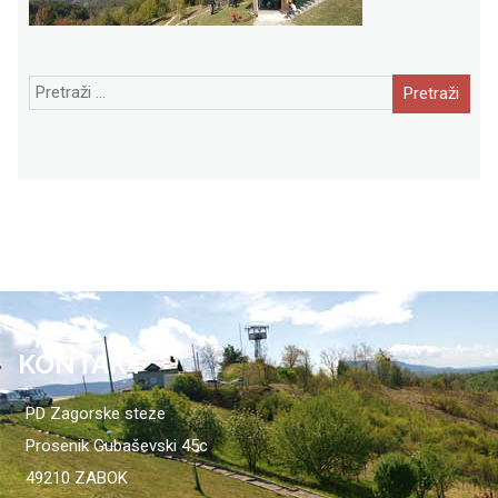
Pretraži:
KONTAKT
PD Zagorske steze
Prosenik Gubaševski 45c
49210 ZABOK