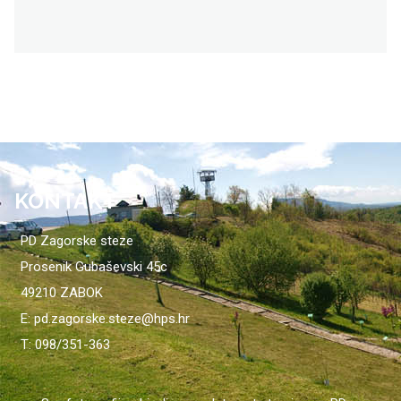
KONTAKT
PD Zagorske steze
Prosenik Gubaševski 45c
49210 ZABOK
E: pd.zagorske.steze@hps.hr
T: 098/351-363