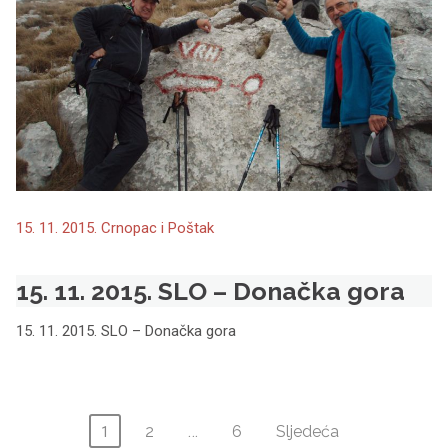
15. 11. 2015. Crnopac i Poštak
15. 11. 2015. SLO – Donačka gora
15. 11. 2015. SLO – Donačka gora
Brojevi
2
…
6
Sljedeća
1