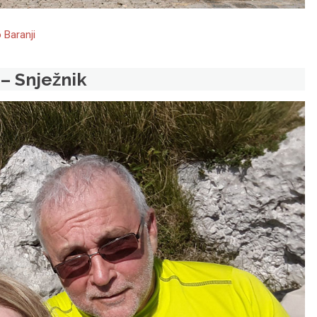
o Baranji
 – Snježnik