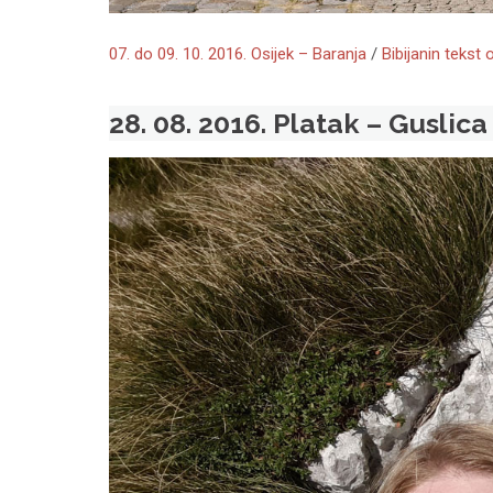
07. do 09. 10. 2016. Osijek – Baranja
/
Bibijanin tekst 
28. 08. 2016. Platak – Guslica