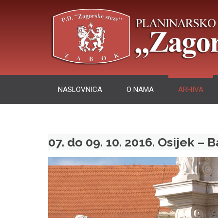
Skip
to
content
NASLOVNICA
O NAMA
ARHIVA
07. do 09. 10. 2016. Osijek – 