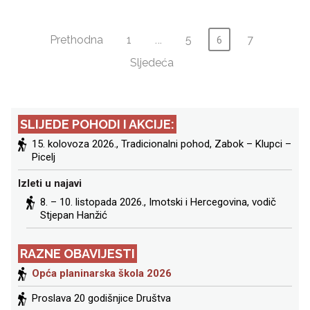
Brojevi
Prethodna
1
…
5
7
6
Sljedeća
stranica
objava
SLIJEDE POHODI I AKCIJE:
15. kolovoza 2026., Tradicionalni pohod, Zabok – Klupci –
Picelj
Izleti u najavi
8. – 10. listopada 2026.,
Imotski i Hercegovina
, vodič
Stjepan Hanžić
RAZNE OBAVIJESTI
Opća planinarska škola 2026
Proslava 20 godišnjice Društva