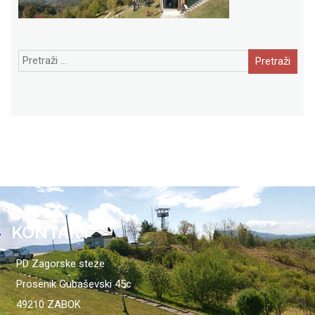
Pretraži:
KONTAKT
PD Zagorske steze
Prosenik Gubaševski 45c
49210 ZABOK