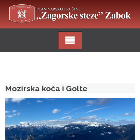
Skip
to
content
Mozirska koča i Golte