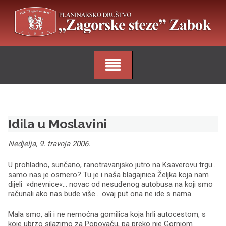
Skip
to
content
Idila u Moslavini
Nedjelja, 9. travnja 2006.
U prohladno, sunčano, ranotravanjsko jutro na Ksaverovu trgu…
samo nas je osmero? Tu je i naša blagajnica Željka koja nam
dijeli »dnevnice«… novac od nesuđenog autobusa na koji smo
računali ako nas bude više… ovaj put ona ne ide s nama.
Mala smo, ali i ne nemoćna gomilica koja hrli autocestom, s
koje ubrzo silazimo za Popovaču, pa preko nje Gornjom