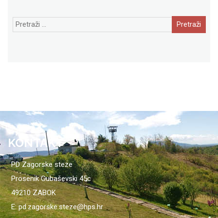
Pretraži:
KONTAKT
PD Zagorske steze
Prosenik Gubaševski 45c
49210 ZABOK
E: pd.zagorske.steze@hps.hr