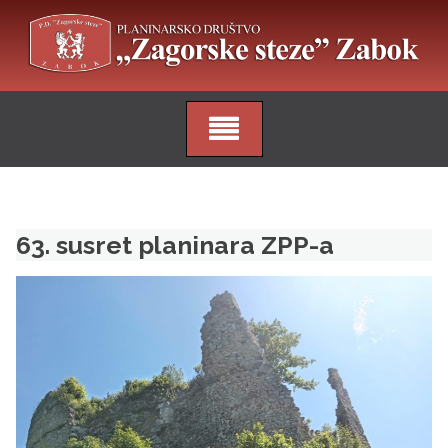
Skip
to
content
63. susret planinara ZPP-a