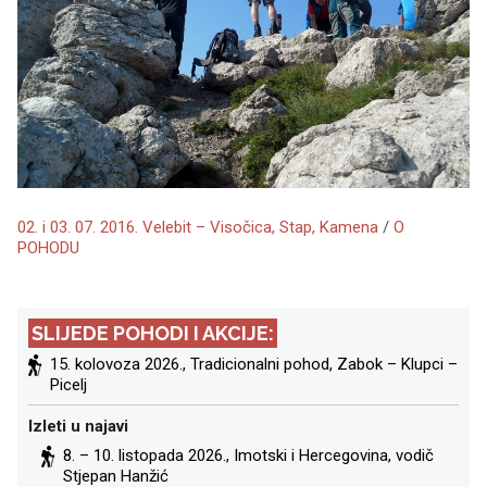
02. i 03. 07. 2016. Velebit – Visočica, Stap, Kamena
/
O
POHODU
SLIJEDE POHODI I AKCIJE:
15. kolovoza 2026., Tradicionalni pohod, Zabok – Klupci –
Picelj
Izleti u najavi
8. – 10. listopada 2026.,
Imotski i Hercegovina
, vodič
Stjepan Hanžić