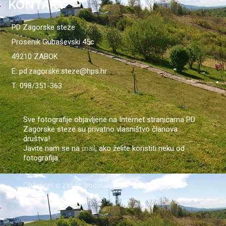
KONTAKT
PD Zagorske steze
Prosenik Gubaševski 45c
49210 ZABOK
E: pd.zagorske.steze@hps.hr
T: 098/351-363
Sve fotografije objavljene na Internet stranicama PD
Zagorske steze su privatno vlasništvo članova
društva!
Javite nam se na
mail
, ako želite koristiti neku od
fotografija.
Obavijest o zaštiti podataka