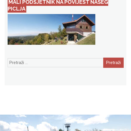
MALI PODSJETNIK NA POVIJEST NAŠEG
PICLJA
Pretraži: